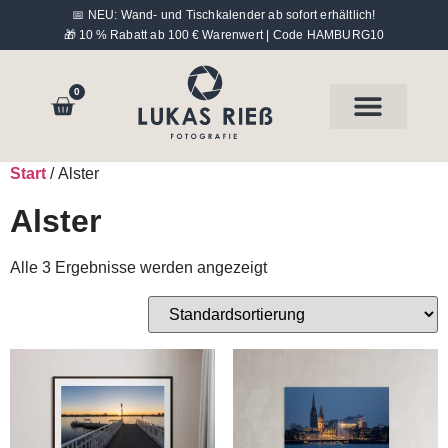
📅 NEU: Wand- und Tischkalender ab sofort erhältlich!
🎁 10 % Rabatt ab 100 € Warenwert | Code HAMBURG10
0
Hinter der Kamera
Start
/ Alster
Alster
Alle 3 Ergebnisse werden angezeigt