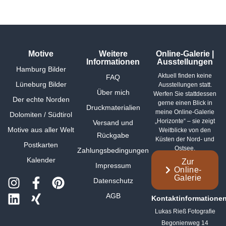
Motive
Weitere
Online-Galerie |
Informationen
Ausstellungen
Hamburg Bilder
Aktuell finden keine
FAQ
Lüneburg Bilder
Ausstellungen statt.
Über mich
Werfen Sie stattdessen
Der echte Norden
gerne einen Blick in
Druckmaterialien
meine Online-Galerie
Dolomiten / Südtirol
„Horizonte“ – sie zeigt
Versand und
Motive aus aller Welt
Weitblicke von den
Rückgabe
Küsten der Nord- und
Postkarten
Ostsee.
Zahlungsbedingungen
Kalender
Zur
Impressum
Online-
Galerie
Datenschutz
AGB
Kontaktinformatione
Lukas Rieß Fotografie
Begonienweg 14