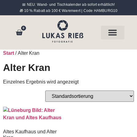
📅 NEU: Wand- und Tischkalender ab sofort erhältlich!
🎁 10 % Rabatt ab 100 € Warenwert | Code HAMBURG10
0
Hinter der Kamera
Start
/ Alter Kran
Alter Kran
Einzelnes Ergebnis wird angezeigt
Altes Kaufhaus und Alter