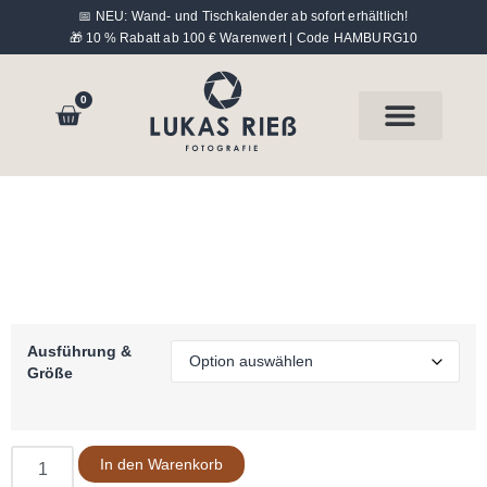
📅 NEU: Wand- und Tischkalender ab sofort erhältlich!
🎁 10 % Rabatt ab 100 € Warenwert | Code HAMBURG10
0
Hinter der Kamera
Ausführung &
Größe
In den Warenkorb