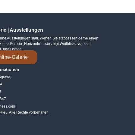
rie | Ausstellungen
keine Ausstellungen statt. Werfen Sie stattdessen gerne einen
Online-Galerie „Horizonte“ – sie zeigt Weitblicke von den
d- und Ostsee.
nline-Galerie
rmationen
ografie
14
g
 347
riess.com
Rieß. Alle Rechte vorbehalten.