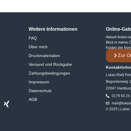
Weitere Informationen
Online-Gale
Aktuell finden 
FAQ
Blick in meine 
Über mich
Küsten der Nor
Zur O
Druckmaterialien
Versand und Rückgabe
Kontaktinfo
Zahlungsbedingungen
Lukas Rieß Fot
Impressum
Begonienweg 
22047 Hambur
Datenschutz
0179 93 24
AGB
mail@lukas
© 2025 | Lukas 