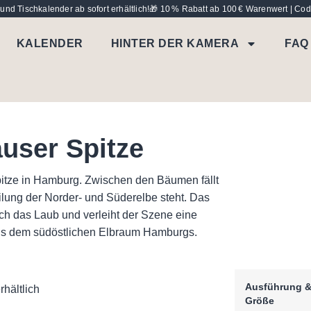
nd Tischkalender ab sofort erhältlich!
🎁 10 % Rabatt ab 100 € Warenwert | 
KALENDER
HINTER DER KAMERA
FAQ
user Spitze
itze in Hamburg. Zwischen den Bäumen fällt
eilung der Norder- und Süderelbe steht. Das
h das Laub und verleiht der Szene eine
us dem südöstlichen Elbraum Hamburgs.
Ausführung 
hältlich
Größe